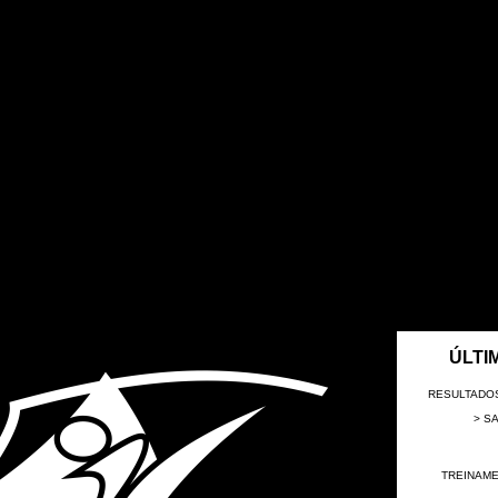
ÚLTI
RESULTADOS
> S
TREINAME