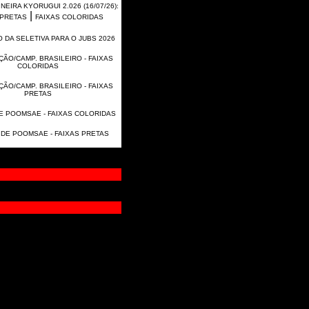
EIRA KYORUGUI 2.026 (16/07/26):
|
 PRETAS
FAIXAS COLORIDAS
 DA SELETIVA PARA O JUBS 2026
ÃO/CAMP. BRASILEIRO - FAIXAS
COLORIDAS
ÃO/CAMP. BRASILEIRO - FAIXAS
PRETAS
E POOMSAE - FAIXAS COLORIDAS
 DE POOMSAE - FAIXAS PRETAS