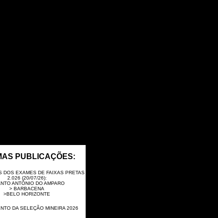
MAS PUBLICAÇÕES:
 DOS EXAMES DE FAIXAS PRETAS
2.026 (20/07/26):
ANTO ANTÔNIO DO AMPARO
> BARBACENA
>BELO HORIZONTE
NTO DA SELEÇÃO MINEIRA 2026